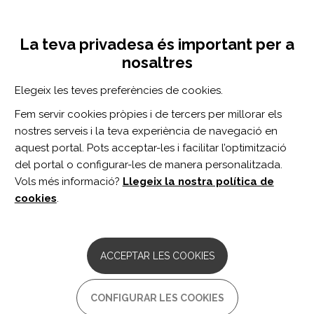
Vés
Inicia sessió
Registra't
al
UNA INICIATIVA DE:
Toggle
contingut
La teva privadesa és important per a
navigation
nosaltres
Inici
Centro de documentación
Genotype-structure-phenotype relationships diverge in paralogs ATP1A1, ATP1A2, and ATP1A3
Elegeix les teves preferències de cookies.
CERCADOR
Fem servir cookies pròpies i de tercers per millorar els
nostres serveis i la teva experiència de navegació en
BUSCAR
aquest portal. Pots acceptar-les i facilitar l’optimització
del portal o configurar-les de manera personalitzada.
Vols més informació?
Llegeix la nostra política de
Accés professionals
cookies
.
Accés general
ACCEPTAR LES COOKIES
Genotype-structure-
CONFIGURAR LES COOKIES
phenotype relationships