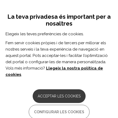
Vés
Inicia sessió
Registra't
al
UNA INICIATIVA DE:
Toggle
contingut
La teva privadesa és important per a
navigation
nosaltres
Inici
Centro de documentación
Extra practice outside therapy sessions to maximize training opportunity during inpatient rehabilitation after traumatic brain injury.
Elegeix les teves preferències de cookies.
CERCADOR
Fem servir cookies pròpies i de tercers per millorar els
nostres serveis i la teva experiència de navegació en
BUSCAR
aquest portal. Pots acceptar-les i facilitar l’optimització
del portal o configurar-les de manera personalitzada.
Vols més informació?
Llegeix la nostra política de
Accés professionals
cookies
.
Accés general
ACCEPTAR LES COOKIES
Extra practice outside therapy
CONFIGURAR LES COOKIES
sessions to maximize training