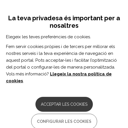
Vés
Inicia sessió
Registra't
al
UNA INICIATIVA DE:
Toggle
contingut
La teva privadesa és important per a
navigation
nosaltres
Inici
Centro de documentación
An exploratory natural history of ataxia of Charlevoix-Saguenay: A 2-year follow-up.
Elegeix les teves preferències de cookies.
CERCADOR
Fem servir cookies pròpies i de tercers per millorar els
nostres serveis i la teva experiència de navegació en
BUSCAR
aquest portal. Pots acceptar-les i facilitar l’optimització
del portal o configurar-les de manera personalitzada.
Vols més informació?
Llegeix la nostra política de
Accés professionals
cookies
.
Accés general
ACCEPTAR LES COOKIES
An exploratory natural history
CONFIGURAR LES COOKIES
of ataxia of Charlevoix-