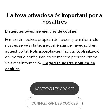
Vés
Inicia sessió
Registra't
al
UNA INICIATIVA DE:
Toggle
contingut
La teva privadesa és important per a
navigation
nosaltres
Inici
Centro de documentación
Evolución de la atención integrada social y sanitaria en las residencias de personas mayores.
Elegeix les teves preferències de cookies.
CERCADOR
Fem servir cookies pròpies i de tercers per millorar els
nostres serveis i la teva experiència de navegació en
BUSCAR
aquest portal. Pots acceptar-les i facilitar l’optimització
del portal o configurar-les de manera personalitzada.
Vols més informació?
Llegeix la nostra política de
Accés professionals
cookies
.
Accés general
ACCEPTAR LES COOKIES
Evolución de la atención
CONFIGURAR LES COOKIES
integrada social y sanitaria en