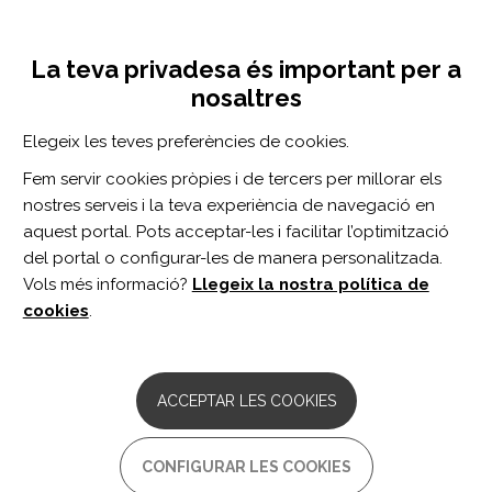
Vés
Inicia sessió
Registra't
al
UNA INICIATIVA DE:
Toggle
contingut
La teva privadesa és important per a
navigation
nosaltres
Inici
Centro de documentación
Evaluation of management and guideline adherence in children with mild traumatic brain injury.
Elegeix les teves preferències de cookies.
CERCADOR
Fem servir cookies pròpies i de tercers per millorar els
nostres serveis i la teva experiència de navegació en
BUSCAR
aquest portal. Pots acceptar-les i facilitar l’optimització
del portal o configurar-les de manera personalitzada.
Vols més informació?
Llegeix la nostra política de
Accés professionals
cookies
.
Accés general
ACCEPTAR LES COOKIES
Evaluation of management
CONFIGURAR LES COOKIES
and guideline adherence in