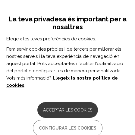
Vés
Inicia sessió
Registra't
al
UNA INICIATIVA DE:
Toggle
contingut
La teva privadesa és important per a
navigation
nosaltres
Inici
Centro de documentación
The effects of aerobic exercise on sleep quality measures and sleep-related biomarkers in individuals with Multiple Sclerosis: A pilot randomised controlled trial.
Elegeix les teves preferències de cookies.
CERCADOR
Fem servir cookies pròpies i de tercers per millorar els
nostres serveis i la teva experiència de navegació en
BUSCAR
aquest portal. Pots acceptar-les i facilitar l’optimització
del portal o configurar-les de manera personalitzada.
Vols més informació?
Llegeix la nostra política de
Accés professionals
cookies
.
Accés general
ACCEPTAR LES COOKIES
The effects of aerobic
CONFIGURAR LES COOKIES
exercise on sleep quality