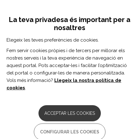
Vés
Inicia sessió
Registra't
al
UNA INICIATIVA DE:
Toggle
contingut
La teva privadesa és important per a
navigation
nosaltres
Inici
Centro de documentación
The Effectiveness of Instrument-Assisted Soft Tissue Mobilization in Athletes, Participants Without Extremity or Spinal Conditions, and Individuals with Upper Extremity, Lower Extremity, and Spinal Conditions: A Systematic Review.
Elegeix les teves preferències de cookies.
CERCADOR
Fem servir cookies pròpies i de tercers per millorar els
nostres serveis i la teva experiència de navegació en
BUSCAR
aquest portal. Pots acceptar-les i facilitar l’optimització
del portal o configurar-les de manera personalitzada.
Vols més informació?
Llegeix la nostra política de
Accés professionals
cookies
.
Accés general
ACCEPTAR LES COOKIES
The Effectiveness of
CONFIGURAR LES COOKIES
Instrument-Assisted Soft