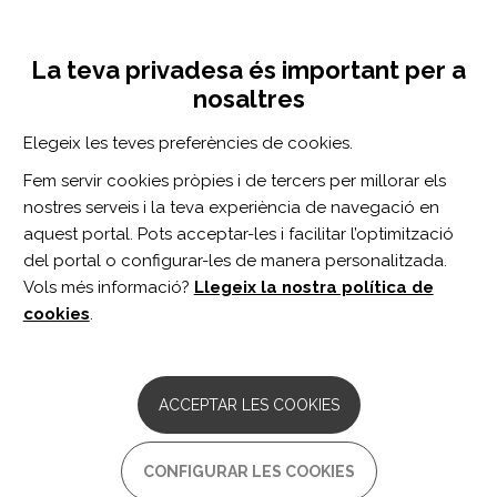
Vés
Inicia sessió
Registra't
al
UNA INICIATIVA DE:
Toggle
contingut
La teva privadesa és important per a
navigation
nosaltres
Inici
Centro de documentación
The Effect of Timing of Physical Therapy for Acute Low Back Pain on Health Services Utilization: A Systematic Review.
Elegeix les teves preferències de cookies.
CERCADOR
Fem servir cookies pròpies i de tercers per millorar els
nostres serveis i la teva experiència de navegació en
BUSCAR
aquest portal. Pots acceptar-les i facilitar l’optimització
del portal o configurar-les de manera personalitzada.
Vols més informació?
Llegeix la nostra política de
Accés professionals
cookies
.
Accés general
ACCEPTAR LES COOKIES
The Effect of Timing of
CONFIGURAR LES COOKIES
Physical Therapy for Acute