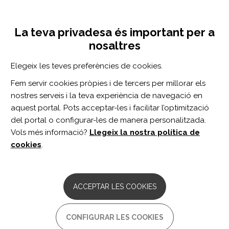
Vés
Inicia sessió
Registra't
al
UNA INICIATIVA DE:
Toggle
contingut
La teva privadesa és important per a
navigation
nosaltres
Inici
Centro de documentación
Effect of motor imagery combined with physical practice on upper limb rehabilitation in children with hemiplegic cerebral palsy.
Elegeix les teves preferències de cookies.
CERCADOR
Fem servir cookies pròpies i de tercers per millorar els
nostres serveis i la teva experiència de navegació en
BUSCAR
aquest portal. Pots acceptar-les i facilitar l’optimització
del portal o configurar-les de manera personalitzada.
Vols més informació?
Llegeix la nostra política de
Accés professionals
cookies
.
Accés general
ACCEPTAR LES COOKIES
Effect of motor imagery
CONFIGURAR LES COOKIES
combined with physical