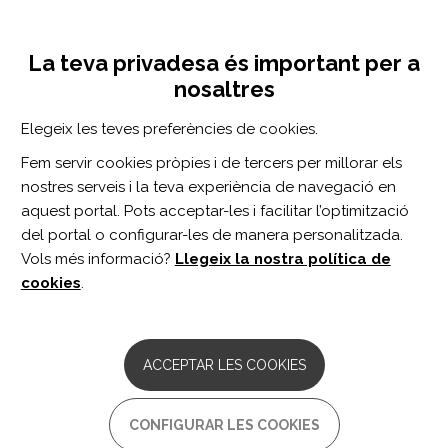
Vés
Inicia sessió
Registra't
al
UNA INICIATIVA DE:
Toggle
contingut
La teva privadesa és important per a
navigation
nosaltres
Inici
Centro de documentación
Effect of Home- and Community-Based Physical Activity Interventions on Physical Function Among Cancer Survivors: A Systematic Review and Meta-Analysis.
Elegeix les teves preferències de cookies.
CERCADOR
Fem servir cookies pròpies i de tercers per millorar els
nostres serveis i la teva experiència de navegació en
BUSCAR
aquest portal. Pots acceptar-les i facilitar l’optimització
del portal o configurar-les de manera personalitzada.
Vols més informació?
Llegeix la nostra política de
Accés professionals
cookies
.
Accés general
ACCEPTAR LES COOKIES
Effect of Home- and
CONFIGURAR LES COOKIES
Community-Based Physical