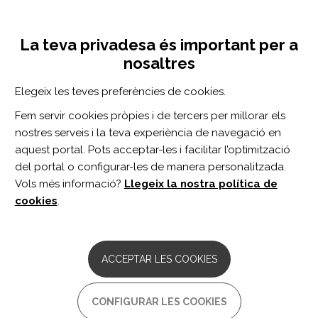
Vés
Inicia sessió
Registra't
al
UNA INICIATIVA DE:
Toggle
contingut
La teva privadesa és important per a
navigation
nosaltres
Inici
Centro de documentación
Effect of chin tuck against resistance exercise on patients with dysphagia following stroke: A randomized pilot study
Elegeix les teves preferències de cookies.
CERCADOR
Fem servir cookies pròpies i de tercers per millorar els
nostres serveis i la teva experiència de navegació en
BUSCAR
aquest portal. Pots acceptar-les i facilitar l’optimització
del portal o configurar-les de manera personalitzada.
Vols més informació?
Llegeix la nostra política de
Accés professionals
cookies
.
Accés general
ACCEPTAR LES COOKIES
Effect of chin tuck against
CONFIGURAR LES COOKIES
resistance exercise on