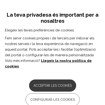
Vés
Inicia sessió
Registra't
al
UNA INICIATIVA DE:
Toggle
contingut
La teva privadesa és important per a
navigation
nosaltres
Inici
Centro de documentación
Dual Transcranial Direct Current Stimulation for Poststroke Dysphagia: A Randomized Controlled Trial.
Elegeix les teves preferències de cookies.
CERCADOR
Fem servir cookies pròpies i de tercers per millorar els
nostres serveis i la teva experiència de navegació en
BUSCAR
aquest portal. Pots acceptar-les i facilitar l’optimització
del portal o configurar-les de manera personalitzada.
Vols més informació?
Llegeix la nostra política de
Accés professionals
cookies
.
Accés general
ACCEPTAR LES COOKIES
Dual Transcranial Direct
CONFIGURAR LES COOKIES
Current Stimulation for