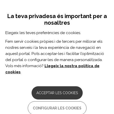
Vés
Inicia sessió
Registra't
al
UNA INICIATIVA DE:
Toggle
contingut
La teva privadesa és important per a
navigation
nosaltres
Inici
Centro de documentación
Does history of substance use disorder predict acute traumatic brain injury rehabilitation outcomes?
Elegeix les teves preferències de cookies.
CERCADOR
Fem servir cookies pròpies i de tercers per millorar els
nostres serveis i la teva experiència de navegació en
BUSCAR
aquest portal. Pots acceptar-les i facilitar l’optimització
del portal o configurar-les de manera personalitzada.
Vols més informació?
Llegeix la nostra política de
Accés professionals
cookies
.
Accés general
ACCEPTAR LES COOKIES
Does history of substance use
CONFIGURAR LES COOKIES
disorder predict acute