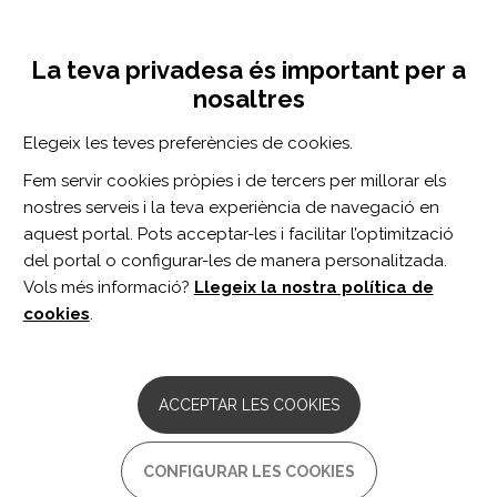
Vés
Inicia sessió
Registra't
al
UNA INICIATIVA DE:
Toggle
contingut
La teva privadesa és important per a
navigation
nosaltres
Inici
Centro de documentación
Dissociable influences of APOE ε4 and polygenic risk of AD dementia on amyloid and cognition.
Elegeix les teves preferències de cookies.
CERCADOR
Fem servir cookies pròpies i de tercers per millorar els
nostres serveis i la teva experiència de navegació en
BUSCAR
aquest portal. Pots acceptar-les i facilitar l’optimització
del portal o configurar-les de manera personalitzada.
Vols més informació?
Llegeix la nostra política de
Accés professionals
cookies
.
Accés general
ACCEPTAR LES COOKIES
Dissociable influences of
CONFIGURAR LES COOKIES
APOE ε4 and polygenic risk of