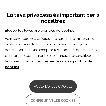
Vés
Inicia sessió
Registra't
al
UNA INICIATIVA DE:
Toggle
contingut
La teva privadesa és important per a
navigation
nosaltres
Inici
Centro de documentación
Disability Outcomes in the N-MOmentum Trial of Inebilizumab in Neuromyelitis Optica Spectrum Disorder.
Elegeix les teves preferències de cookies.
CERCADOR
Fem servir cookies pròpies i de tercers per millorar els
nostres serveis i la teva experiència de navegació en
BUSCAR
aquest portal. Pots acceptar-les i facilitar l’optimització
del portal o configurar-les de manera personalitzada.
Vols més informació?
Llegeix la nostra política de
Accés professionals
cookies
.
Accés general
ACCEPTAR LES COOKIES
Disability Outcomes in the N-
CONFIGURAR LES COOKIES
MOmentum Trial of