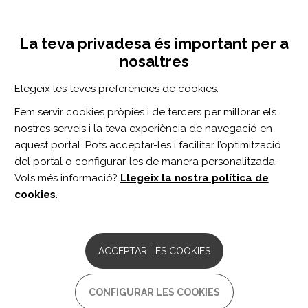
Vés
Inicia sessió
Registra't
al
UNA INICIATIVA DE:
Toggle
contingut
La teva privadesa és important per a
navigation
nosaltres
Inici
Centro de documentación
Diffusion imaging of mild traumatic brain injury in the impact accelerated rodent model: A pilot study
Elegeix les teves preferències de cookies.
CERCADOR
Fem servir cookies pròpies i de tercers per millorar els
nostres serveis i la teva experiència de navegació en
BUSCAR
aquest portal. Pots acceptar-les i facilitar l’optimització
del portal o configurar-les de manera personalitzada.
Vols més informació?
Llegeix la nostra política de
Accés professionals
cookies
.
Accés general
ACCEPTAR LES COOKIES
Diffusion imaging of mild
CONFIGURAR LES COOKIES
traumatic brain injury in the