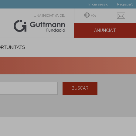
Inicia sessió
Registra't
ES
UNA INICIATIVA DE:
ANUNCIA'T
IAL
RTUNITATS
BUSCAR