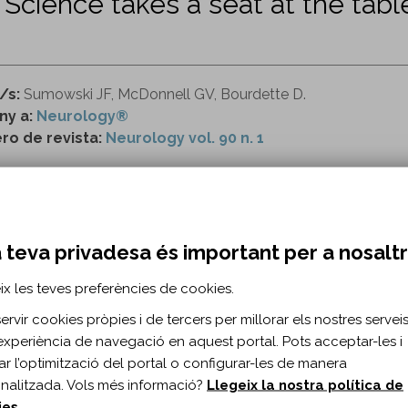
: Science takes a seat at the tabl
/s:
Sumowski JF, McDonnell GV, Bourdette D.
ny a:
Neurology®
o de revista:
Neurology vol. 90 n. 1
ttp://n.neurology.org/content/90/1/14
 teva privadesa és important per a nosalt
RMACIÓ BIBLIOGRÀFICA
ublicació:
2018
ix les teves preferències de cookies.
rology. 2018;90(1)
rvir cookies pròpies i de tercers per millorar els nostres serveis 
s de document:
Article
experiència de navegació en aquest portal. Pots acceptar-les i
ma del document:
Anglès
itar l’optimització del portal o configurar-les de manera
es:
14-15
nalitzada. Vols més informació?
Llegeix la nostra política de
10.1212/WNL.0000000000004775
ies
.