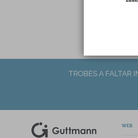
PMID
TROBES A FALTAR 
WEB