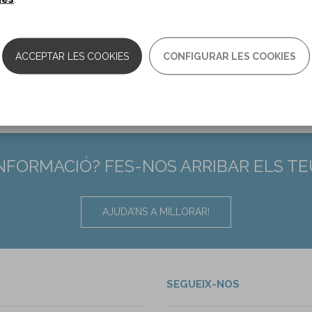
:
29212826
ACCEPTAR LES COOKIES
CONFIGURAR LES COOKIES
INFORMACIÓ? FES-NOS ARRIBAR ELS T
AJUDA'NS A MILLORAR!
SEGUEIX-NOS