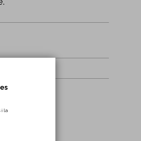
e.
res
i la