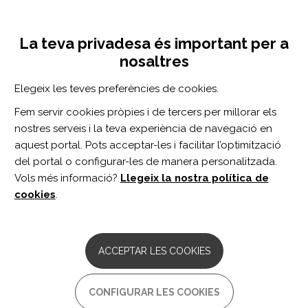
Vés
Inicia sessió
Registra't
al
UNA INICIATIVA DE:
Toggle
contingut
La teva privadesa és important per a
navigation
nosaltres
Inici
Centro de documentación
Development and Rasch Validation of an Observational Assessment Tool of Upper Limb Functional Impairment in Stroke Survivors: Functional Assessment Test for Upper Limb.
Elegeix les teves preferències de cookies.
CERCADOR
Fem servir cookies pròpies i de tercers per millorar els
nostres serveis i la teva experiència de navegació en
BUSCAR
aquest portal. Pots acceptar-les i facilitar l’optimització
del portal o configurar-les de manera personalitzada.
Vols més informació?
Llegeix la nostra política de
Accés professionals
cookies
.
Accés general
ACCEPTAR LES COOKIES
Development and Rasch
CONFIGURAR LES COOKIES
Validation of an Observational