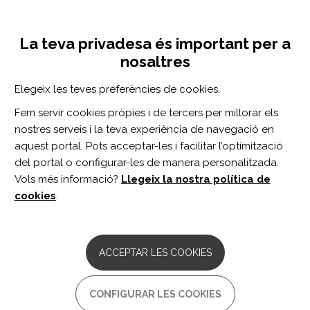
Vés
Inicia sessió
Registra't
al
UNA INICIATIVA DE:
Toggle
contingut
La teva privadesa és important per a
navigation
nosaltres
Inici
Centro de documentación
The Developing Human Connectome Project: typical and disrupted perinatal functional connectivity.
Elegeix les teves preferències de cookies.
CERCADOR
Fem servir cookies pròpies i de tercers per millorar els
nostres serveis i la teva experiència de navegació en
BUSCAR
aquest portal. Pots acceptar-les i facilitar l’optimització
del portal o configurar-les de manera personalitzada.
Vols més informació?
Llegeix la nostra política de
Accés professionals
cookies
.
Accés general
ACCEPTAR LES COOKIES
The Developing Human
CONFIGURAR LES COOKIES
Connectome Project: typical