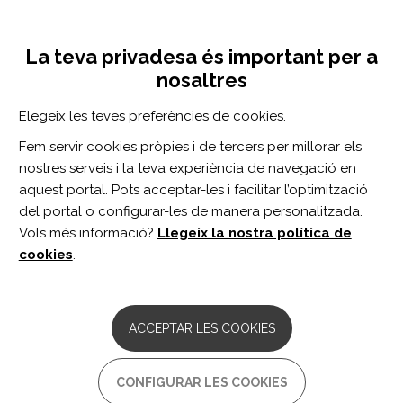
Vés
Inicia sessió
Registra't
al
UNA INICIATIVA DE:
Toggle
contingut
La teva privadesa és important per a
navigation
nosaltres
Inici
Centro de documentación
Cuidando la familia del moribundo en ámbitos no especializados en cuidados paliativos: “arropar”
Elegeix les teves preferències de cookies.
CERCADOR
Fem servir cookies pròpies i de tercers per millorar els
nostres serveis i la teva experiència de navegació en
BUSCAR
aquest portal. Pots acceptar-les i facilitar l’optimització
del portal o configurar-les de manera personalitzada.
Vols més informació?
Llegeix la nostra política de
Accés professionals
cookies
.
Accés general
ACCEPTAR LES COOKIES
Cuidando la familia del
CONFIGURAR LES COOKIES
moribundo en ámbitos no