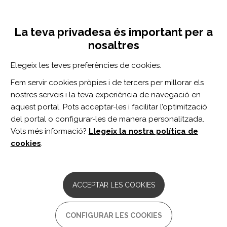
Vés
Inicia sessió
Registra't
al
UNA INICIATIVA DE:
Toggle
contingut
La teva privadesa és important per a
navigation
nosaltres
Inici
Centro de documentación
Creative Arts Therapies in Rehabilitation.
Elegeix les teves preferències de cookies.
CERCADOR
Fem servir cookies pròpies i de tercers per millorar els
nostres serveis i la teva experiència de navegació en
BUSCAR
aquest portal. Pots acceptar-les i facilitar l’optimització
del portal o configurar-les de manera personalitzada.
Vols més informació?
Llegeix la nostra política de
Accés professionals
cookies
.
Accés general
ACCEPTAR LES COOKIES
Creative Arts Therapies in
CONFIGURAR LES COOKIES
Rehabilitation.