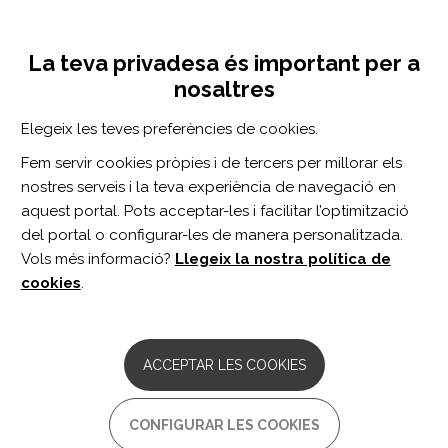
Vés
Inicia sessió
Registra't
al
UNA INICIATIVA DE:
Toggle
contingut
La teva privadesa és important per a
navigation
nosaltres
Inici
Centro de documentación
COVID-19 y personas mayores. Algunos aspectos preventivos
Elegeix les teves preferències de cookies.
CERCADOR
Fem servir cookies pròpies i de tercers per millorar els
nostres serveis i la teva experiència de navegació en
BUSCAR
aquest portal. Pots acceptar-les i facilitar l’optimització
del portal o configurar-les de manera personalitzada.
Vols més informació?
Llegeix la nostra política de
Accés professionals
cookies
.
Accés general
ACCEPTAR LES COOKIES
COVID-19 y personas
CONFIGURAR LES COOKIES
mayores. Algunos aspectos