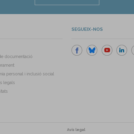
SEGUEIX-NOS
de documentació
rament
a personal i inclusió social
s legals
tats
Avís legal