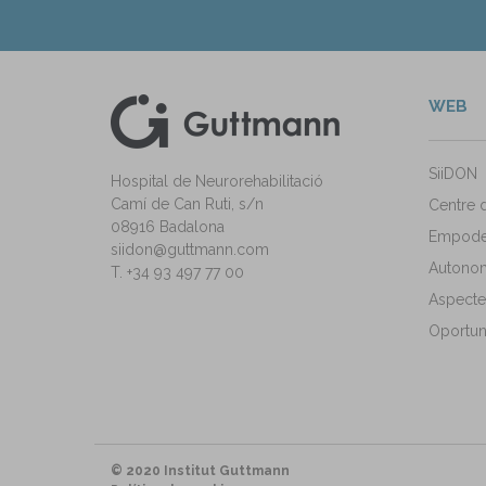
WEB
kedIn
ann Instagram
SiiDON
Hospital de Neurorehabilitació
Camí de Can Ruti, s/n
Centre 
08916 Badalona
Empode
siidon@guttmann.com
Autonomi
T. +34 93 497 77 00
Aspecte
Oportuni
© 2020 Institut Guttmann