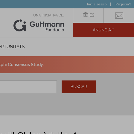
Inicia sessió
Registra't
ES
UNA INICIATIVA DE:
ANUNCIA'T
IAL
RTUNITATS
elphi Consensus Study.
BUSCAR