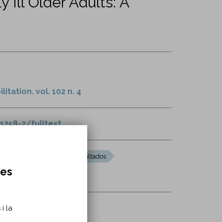
 Ill Older Adults: A
tation. vol. 102 n. 4
1258-2/fulltext
zación
evaluación de resultados
res
rtamiento sedentario
i la