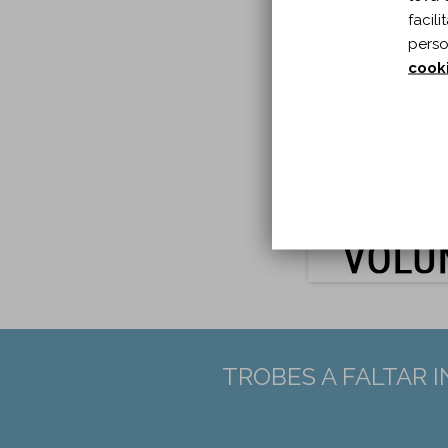
Any p
facil
A:
Arc
perso
Tipu
cook
Idio
Pàgin
DOI:
1
PMID
TROBES A FALTAR 