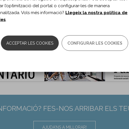
ublicació:
2021
itar l’optimització del portal o configurar-les de manera
h Phys Med Rehabil. 2021;102(4)
nalitzada. Vols més informació?
Llegeix la nostra política de
s de document:
Article
ies
.
ma del document:
Anglès
es:
664-674
0.1016/j.apmr.2020.10.136
:
33253693
ACCEPTAR LES COOKIES
CONFIGURAR LES COOKIES
INFORMACIÓ? FES-NOS ARRIBAR ELS T
AJUDA'NS A MILLORAR!