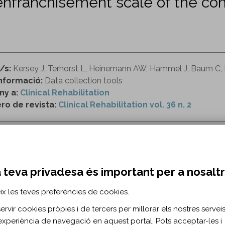
 enfranchisement scale of the co
/s:
Kersey J, Terhorst L, Heinemann AW, Hammel J, Baum C,
nformació:
Data collection tools
ny a:
Clinical Rehabilitation
o de revista:
Clinical Rehabilitation vol. 36 n. 2
ttps://journals.sagepub.com/doi/full/10.1177/02692
 teva privadesa és important per a nosalt
z
medida de resultado centrada en el paciente
participación comu
ix les teves preferències de cookies.
RMACIÓ BIBLIOGRÀFICA
rvir cookies pròpies i de tercers per millorar els nostres serveis 
experiència de navegació en aquest portal. Pots acceptar-les i
ublicació:
2022