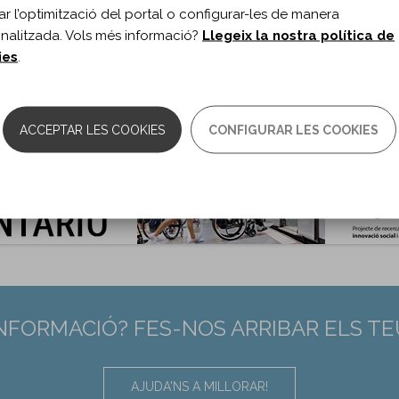
itar l’optimització del portal o configurar-les de manera
n Rehabil. 2022;36(2)
nalitzada. Vols més informació?
Llegeix la nostra política de
s de document:
Article
ies
.
ma del document:
Anglès
es:
263-271
0.1177/02692155211040930
:
34414799
ACCEPTAR LES COOKIES
CONFIGURAR LES COOKIES
INFORMACIÓ? FES-NOS ARRIBAR ELS T
AJUDA'NS A MILLORAR!