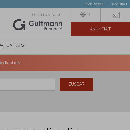
Inicia sessió
Registra't
ES
UNA INICIATIVA DE:
ANUNCIA'T
IAL
RTUNITATS
indicators.
BUSCAR