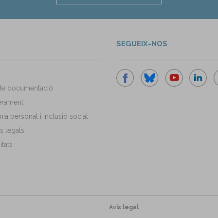
SEGUEIX-NOS
de documentació
rament
a personal i inclusió social
s legals
tats
Avís legal