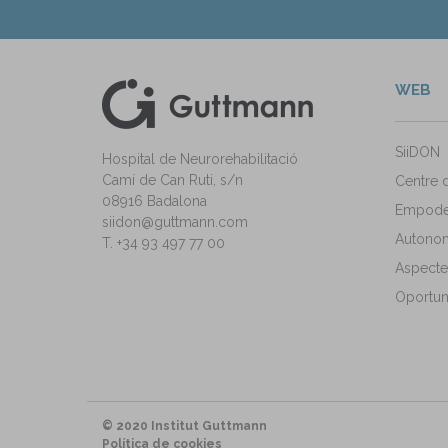
WEB
kedIn
ann Instagram
SiiDON
Hospital de Neurorehabilitació
Camí de Can Ruti, s/n
Centre 
08916 Badalona
Empode
siidon@guttmann.com
Autonomi
T. +34 93 497 77 00
Aspecte
Oportuni
© 2020 Institut Guttmann
Política de cookies