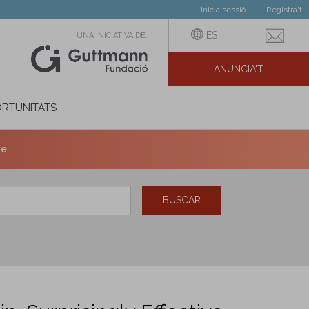
Inicia sessió
Registra't
ES
UNA INICIATIVA DE:
ANUNCIA'T
IAL
RTUNITATS
ve
BUSCAR