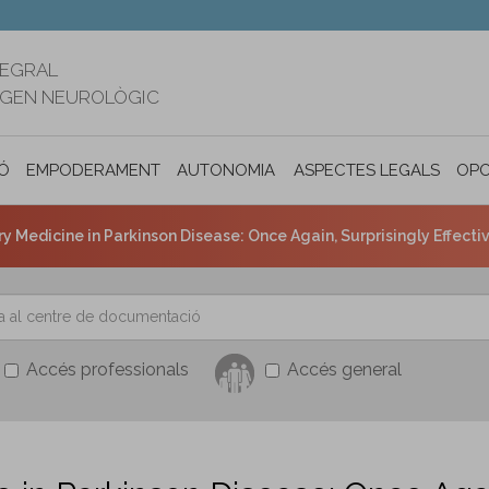
TEGRAL
RIGEN NEUROLÒGIC
Ó
EMPODERAMENT
AUTONOMIA PERSONAL I INCLUSIÓ SOC
ASPECTES LEGALS
OPO
Medicine in Parkinson Disease: Once Again, Surprisingly Effecti
Accés professionals
Accés general