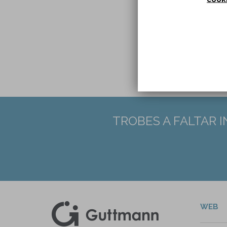
DOI:
1
TROBES A FALTAR 
WEB