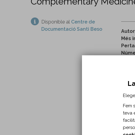
Complementary Medicine i
Disponible al
Centre de
Documentació Santi Beso
Autor
Més i
Perta
Númer
h
La
INFO
Elege
Any p
Fem se
A:
Arc
teva 
Tipu
facil
Idio
perso
Pàgin
cook