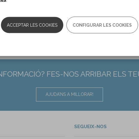
0.1016/j.apmr.2018.01.033
ACCEPTAR LES COOKIES
CONFIGURAR LES COOKIES
INFORMACIÓ? FES-NOS ARRIBAR ELS T
AJUDA'NS A MILLORAR!
SEGUEIX-NOS