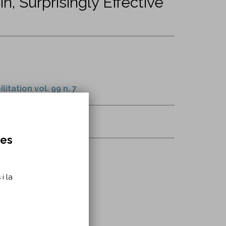
 Surprisingly Effective
itation vol. 99 n. 7
0158-8/fulltext
res
i la