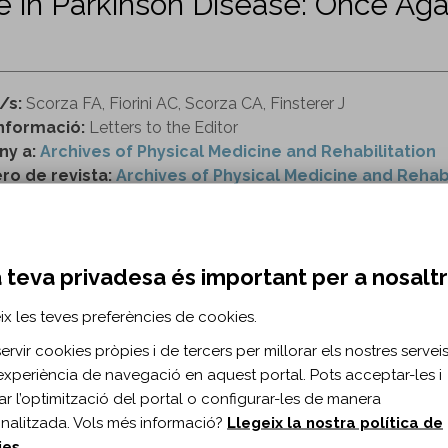
n Parkinson Disease: Once Again,
/s:
Scorza FA, Fiorini AC, Scorza CA, Finsterer J
nformació:
Letters to the Editor
ny a:
Archives of Physical Medicine and Rehabilitation
o de revista:
Archives of Physical Medicine and Rehabil
ttps://www.archives-pmr.org/article/S0003-9993(18)3
 teva privadesa és important per a nosalt
RMACIÓ BIBLIOGRÀFICA
ix les teves preferències de cookies.
ublicació:
2018
rvir cookies pròpies i de tercers per millorar els nostres serveis 
h Phys Med Rehabil. 2018;99(7)
experiència de navegació en aquest portal. Pots acceptar-les i
s de document:
Carta a l'editor
itar l’optimització del portal o configurar-les de manera
ma del document:
Anglès
nalitzada. Vols més informació?
Llegeix la nostra política de
es:
1438–1439
ies
.