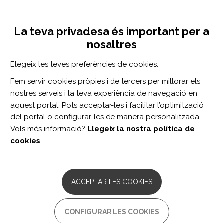
Vés
Inicia sessió
Registra't
al
UNA INICIATIVA DE:
Toggle
contingut
La teva privadesa és important per a
navigation
nosaltres
Inici
Centro de documentación
Comparative Effectiveness of Orthoses for Thumb Osteoarthritis: A Systematic Review and Network Meta-analysis.
Elegeix les teves preferències de cookies.
CERCADOR
Fem servir cookies pròpies i de tercers per millorar els
nostres serveis i la teva experiència de navegació en
BUSCAR
aquest portal. Pots acceptar-les i facilitar l’optimització
del portal o configurar-les de manera personalitzada.
Vols més informació?
Llegeix la nostra política de
Accés professionals
cookies
.
Accés general
ACCEPTAR LES COOKIES
Comparative Effectiveness of
CONFIGURAR LES COOKIES
Orthoses for Thumb