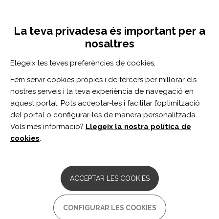
Vés
Inicia sessió
Registra't
al
UNA INICIATIVA DE:
Toggle
contingut
La teva privadesa és important per a
navigation
nosaltres
Inici
Centro de documentación
Coloquio Europeo sobre la Familia del Traumatizado Cráneo Encefálico (TCE). - Lesley Harvey-Teresa Roig.
Elegeix les teves preferències de cookies.
CERCADOR
Fem servir cookies pròpies i de tercers per millorar els
nostres serveis i la teva experiència de navegació en
BUSCAR
aquest portal. Pots acceptar-les i facilitar l’optimització
del portal o configurar-les de manera personalitzada.
Vols més informació?
Llegeix la nostra política de
Accés professionals
cookies
.
Accés general
ACCEPTAR LES COOKIES
Coloquio Europeo sobre la
CONFIGURAR LES COOKIES
Familia del Traumatizado