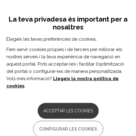
Vés
Inicia sessió
Registra't
al
UNA INICIATIVA DE:
Toggle
contingut
La teva privadesa és important per a
navigation
nosaltres
Inici
Centro de documentación
Cognitive Rehabilitation for Military Service Members With Mild Traumatic Brain Injury: A Randomized Clinical Trial.
Elegeix les teves preferències de cookies.
CERCADOR
Fem servir cookies pròpies i de tercers per millorar els
nostres serveis i la teva experiència de navegació en
BUSCAR
aquest portal. Pots acceptar-les i facilitar l’optimització
del portal o configurar-les de manera personalitzada.
Vols més informació?
Llegeix la nostra política de
Accés professionals
cookies
.
Accés general
ACCEPTAR LES COOKIES
Cognitive Rehabilitation for
CONFIGURAR LES COOKIES
Military Service Members