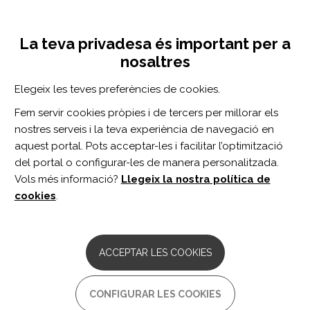
Vés
Inicia sessió
Registra't
al
UNA INICIATIVA DE:
Toggle
contingut
La teva privadesa és important per a
navigation
nosaltres
Inici
Centro de documentación
Clinically relevant mitochondrial-targeted therapy improves chronic outcomes after traumatic brain injury.
Elegeix les teves preferències de cookies.
CERCADOR
Fem servir cookies pròpies i de tercers per millorar els
nostres serveis i la teva experiència de navegació en
BUSCAR
aquest portal. Pots acceptar-les i facilitar l’optimització
del portal o configurar-les de manera personalitzada.
Vols més informació?
Llegeix la nostra política de
Accés professionals
cookies
.
Accés general
ACCEPTAR LES COOKIES
Clinically relevant
CONFIGURAR LES COOKIES
mitochondrial-targeted