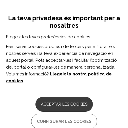
Vés
Inicia sessió
Registra't
al
UNA INICIATIVA DE:
Toggle
contingut
La teva privadesa és important per a
navigation
nosaltres
Inici
Centro de documentación
Cincuenta y cinco años de la publicación del trabajo Social de casos en España de Nadir Gouvêa Kfouri.
Elegeix les teves preferències de cookies.
CERCADOR
Fem servir cookies pròpies i de tercers per millorar els
nostres serveis i la teva experiència de navegació en
BUSCAR
aquest portal. Pots acceptar-les i facilitar l’optimització
del portal o configurar-les de manera personalitzada.
Vols més informació?
Llegeix la nostra política de
Accés professionals
cookies
.
Accés general
ACCEPTAR LES COOKIES
Cincuenta y cinco años de la
CONFIGURAR LES COOKIES
publicación del trabajo Social