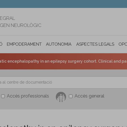
TEGRAL
RIGEN NEUROLÒGIC
Ó
EMPODERAMENT
AUTONOMIA PERSONAL I INCLUSIÓ SOC
ASPECTES LEGALS
OPO
tic encephalopathy in an epilepsy surgery cohort. Clinical and pa
Accés professionals
Accés general