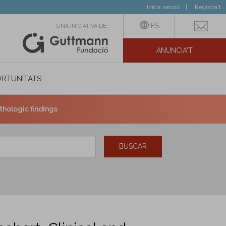
Inicia sessió
Registra't
ES
UNA INICIATIVA DE:
ANUNCIA'T
IAL
RTUNITATS
thologic findings
BUSCAR