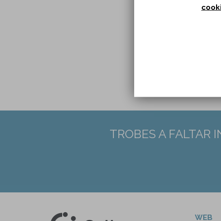
cook
DOI:
PMID
TROBES A FALTAR 
WEB