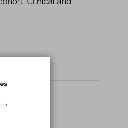
ohort. Clinical and
res
i la