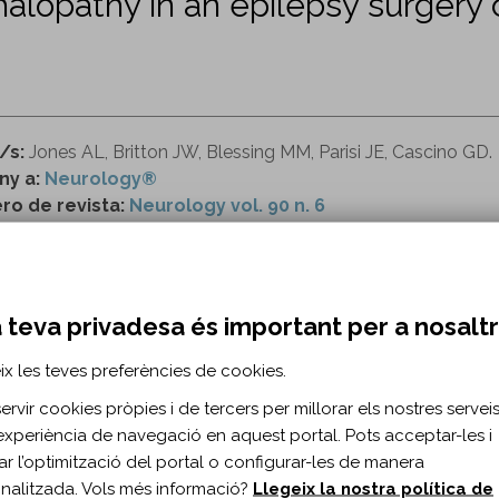
lopathy in an epilepsy surgery c
/s:
Jones AL, Britton JW, Blessing MM, Parisi JE, Cascino GD.
ny a:
Neurology®
o de revista:
Neurology vol. 90 n. 6
ttp://n.neurology.org/content/90/6/e474
 teva privadesa és important per a nosalt
RMACIÓ BIBLIOGRÀFICA
ix les teves preferències de cookies.
ublicació:
2018
rvir cookies pròpies i de tercers per millorar els nostres serveis 
rology.2018;90(6)
experiència de navegació en aquest portal. Pots acceptar-les i
s de document:
Article
itar l’optimització del portal o configurar-les de manera
ma del document:
Anglès
nalitzada. Vols més informació?
Llegeix la nostra política de
es:
263