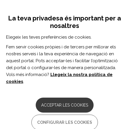
Vés
Inicia sessió
Registra't
al
UNA INICIATIVA DE:
Toggle
contingut
La teva privadesa és important per a
navigation
nosaltres
Inici
Centro de documentación
Choosing and Using Patient-Reported Outcome Measures in Clinical Practice.
Elegeix les teves preferències de cookies.
CERCADOR
Fem servir cookies pròpies i de tercers per millorar els
nostres serveis i la teva experiència de navegació en
BUSCAR
aquest portal. Pots acceptar-les i facilitar l’optimització
del portal o configurar-les de manera personalitzada.
Vols més informació?
Llegeix la nostra política de
Accés professionals
cookies
.
Accés general
ACCEPTAR LES COOKIES
Choosing and Using Patient-
CONFIGURAR LES COOKIES
Reported Outcome Measures