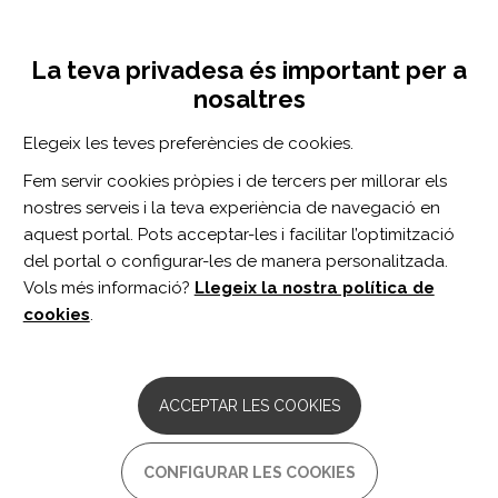
Vés
Inicia sessió
Registra't
al
UNA INICIATIVA DE:
Toggle
contingut
La teva privadesa és important per a
navigation
nosaltres
Inici
Centro de documentación
Changes in Walking Performance between Childhood and Adulthood in Cerebral Palsy: A Systematic Review.
Elegeix les teves preferències de cookies.
CERCADOR
Fem servir cookies pròpies i de tercers per millorar els
nostres serveis i la teva experiència de navegació en
BUSCAR
aquest portal. Pots acceptar-les i facilitar l’optimització
del portal o configurar-les de manera personalitzada.
Vols més informació?
Llegeix la nostra política de
Accés professionals
cookies
.
Accés general
ACCEPTAR LES COOKIES
Changes in Walking
CONFIGURAR LES COOKIES
Performance between