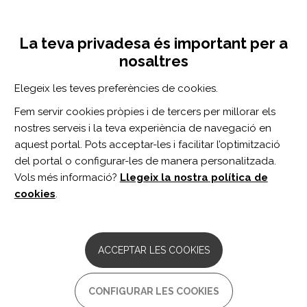
Vés
Inicia sessió
Registra't
al
UNA INICIATIVA DE:
Toggle
contingut
La teva privadesa és important per a
navigation
nosaltres
Inici
Centro de documentación
Caso clínico: cuidados de enfermería a una paciente con enfermedad de Wilson.
Elegeix les teves preferències de cookies.
CERCADOR
Fem servir cookies pròpies i de tercers per millorar els
nostres serveis i la teva experiència de navegació en
BUSCAR
aquest portal. Pots acceptar-les i facilitar l’optimització
del portal o configurar-les de manera personalitzada.
Vols més informació?
Llegeix la nostra política de
Accés professionals
cookies
.
Accés general
ACCEPTAR LES COOKIES
Caso clínico: cuidados de
CONFIGURAR LES COOKIES
enfermería a una paciente