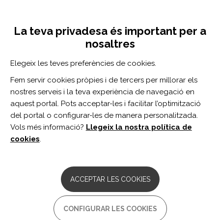
Vés
Inicia sessió
Registra't
al
UNA INICIATIVA DE:
Toggle
contingut
La teva privadesa és important per a
navigation
nosaltres
Inici
Centro de documentación
Brain Care Score and Neuroimaging Markers of Brain Health in Asymptomatic Middle-Age Persons.
Elegeix les teves preferències de cookies.
CERCADOR
Fem servir cookies pròpies i de tercers per millorar els
nostres serveis i la teva experiència de navegació en
BUSCAR
aquest portal. Pots acceptar-les i facilitar l’optimització
del portal o configurar-les de manera personalitzada.
Vols més informació?
Llegeix la nostra política de
Accés professionals
cookies
.
Accés general
ACCEPTAR LES COOKIES
Brain Care Score and
CONFIGURAR LES COOKIES
Neuroimaging Markers of