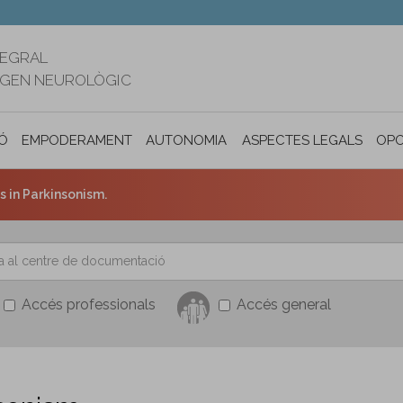
TEGRAL
RIGEN NEUROLÒGIC
Ó
EMPODERAMENT
AUTONOMIA PERSONAL I INCLUSIÓ SOC
ASPECTES LEGALS
OPO
 in Parkinsonism.
Accés professionals
Accés general