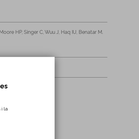
Moore HP, Singer C, Wuu J, Haq IU, Benatar M.
000000200240
res
i la