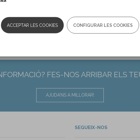
:
38156119
ACCEPTAR LES COOKIES
CONFIGURAR LES COOKIES
INFORMACIÓ? FES-NOS ARRIBAR ELS T
AJUDA'NS A MILLORAR!
SEGUEIX-NOS