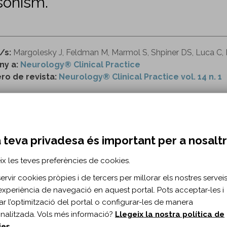
sonism.
/s:
Margolesky J, Feldman M, Marmol S, Shpiner DS, Luca C, 
ny a:
Neurology® Clinical Practice
o de revista:
Neurology® Clinical Practice vol. 14 n. 1
ttps://www.neurology.org/doi/full/10.1212/CPJ.0000
 teva privadesa és important per a nosalt
RMACIÓ BIBLIOGRÀFICA
ublicació:
2024
ix les teves preferències de cookies.
rol Clin Pract. 2024;14(1)
rvir cookies pròpies i de tercers per millorar els nostres serveis 
s de document:
Article
experiència de navegació en aquest portal. Pots acceptar-les i
ma del document:
Anglès
itar l’optimització del portal o configurar-les de manera
es:
e200240
nalitzada. Vols més informació?
Llegeix la nostra política de
0.1212/CPJ.0000000000200240
ies
.