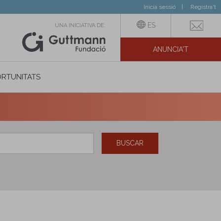
Inicia sessió
Registra't
ES
UNA INICIATIVA DE:
ANUNCIA'T
IAL
RTUNITATS
BUSCAR