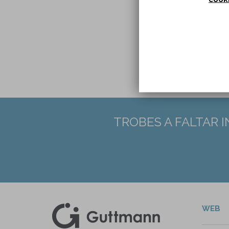
PMID
TROBES A FALTAR 
WEB