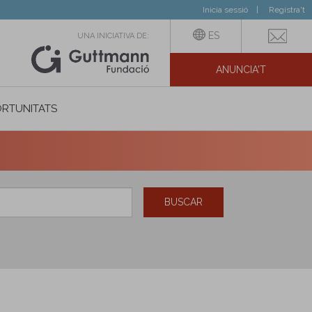
Inicia sessió
Registra't
ES
UNA INICIATIVA DE:
ANUNCIA'T
IAL
RTUNITATS
BUSCAR