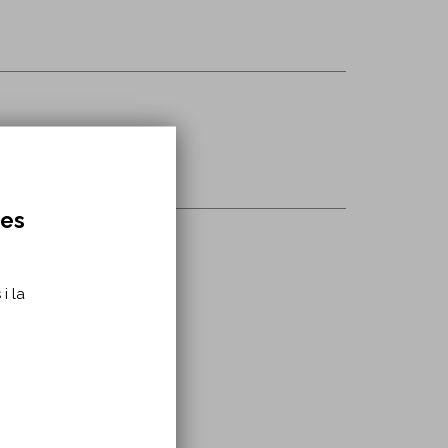
res
i la