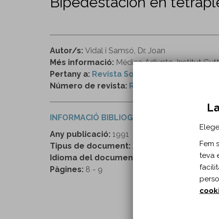
Bipedestación en tetraplé
Autor/s:
Vidal i Samsó, Dr. Joan
Més informació:
Médico Adjunto, Institut Gu
Pertany a:
Revista Sobreruedas
Número de revista:
Revista “Sobre ruedas
La
INFORMACIÓ BIBLIOGRÀFICA
Elege
Any publicació:
1991
Fem se
Tipus de document:
Article
teva 
Idioma del document:
Castellà
facil
Pàgines:
8 - 9
perso
cook