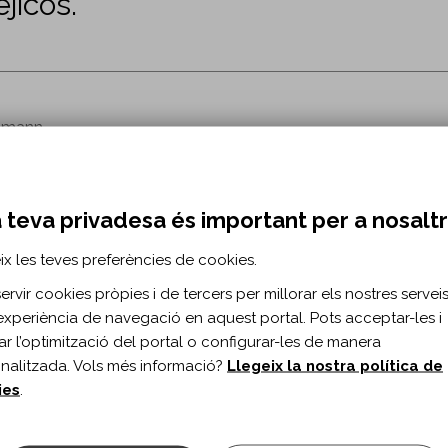
jicos.
ttmann
” num.23
 teva privadesa és important per a nosalt
ix les teves preferències de cookies.
rvir cookies pròpies i de tercers per millorar els nostres serveis 
experiència de navegació en aquest portal. Pots acceptar-les i
itar l’optimització del portal o configurar-les de manera
nalitzada. Vols més informació?
Llegeix la nostra política de
ies
.