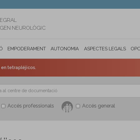
TEGRAL
RIGEN NEUROLÒGIC
Ó
EMPODERAMENT
AUTONOMIA PERSONAL I INCLUSIÓ SOC
ASPECTES LEGALS
OPO
en tetrapléjicos.
Accés professionals
Accés general