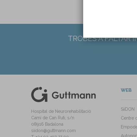
TROBES A FALTAR 
WEB
kedIn
ann Instagram
SiiDON
Hospital de Neurorehabilitació
Camí de Can Ruti, s/n
Centre 
08916 Badalona
Empode
siidon@guttmann.com
Autonomi
T. +34 93 497 77 00