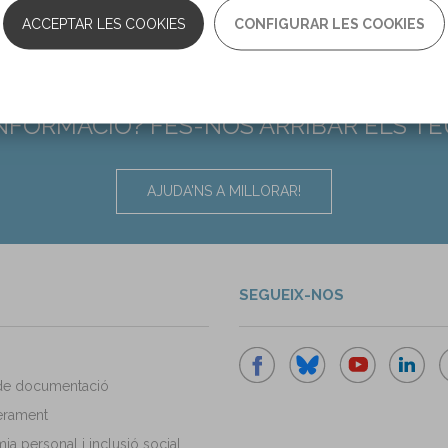
ACCEPTAR LES COOKIES
CONFIGURAR LES COOKIES
INFORMACIÓ? FES-NOS ARRIBAR ELS T
AJUDA'NS A MILLORAR!
SEGUEIX-NOS
de documentació
rament
a personal i inclusió social