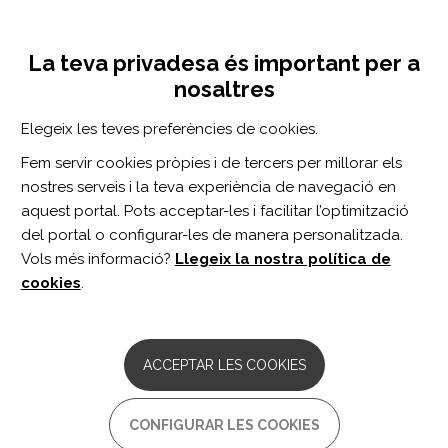
Vés
Inicia sessió
Registra't
al
UNA INICIATIVA DE:
Toggle
contingut
La teva privadesa és important per a
navigation
nosaltres
Inici
Centro de documentación
Biomarkers in Traumatic Spinal Cord Injury-Technical and Clinical Considerations: A Systematic Review.
Elegeix les teves preferències de cookies.
CERCADOR
Fem servir cookies pròpies i de tercers per millorar els
nostres serveis i la teva experiència de navegació en
BUSCAR
aquest portal. Pots acceptar-les i facilitar l’optimització
del portal o configurar-les de manera personalitzada.
Vols més informació?
Llegeix la nostra política de
Accés professionals
cookies
.
Accés general
ACCEPTAR LES COOKIES
Biomarkers in Traumatic
CONFIGURAR LES COOKIES
Spinal Cord Injury-Technical