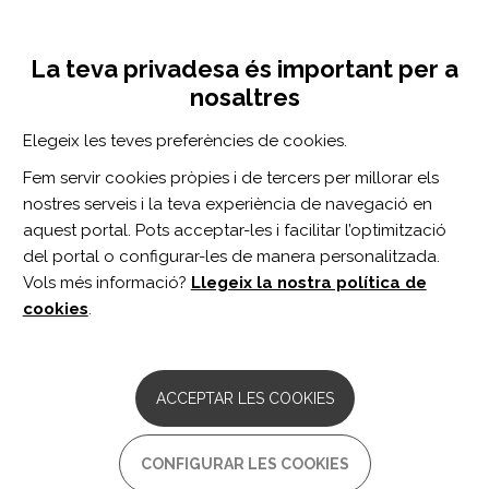
Vés
Inicia sessió
Registra't
al
UNA INICIATIVA DE:
Toggle
contingut
La teva privadesa és important per a
navigation
nosaltres
Inici
Centro de documentación
Author response: Magnesium, hemostasis, and outcomes in patients with intracerebral hemorrhage
Elegeix les teves preferències de cookies.
CERCADOR
Fem servir cookies pròpies i de tercers per millorar els
nostres serveis i la teva experiència de navegació en
BUSCAR
aquest portal. Pots acceptar-les i facilitar l’optimització
del portal o configurar-les de manera personalitzada.
Vols més informació?
Llegeix la nostra política de
Accés professionals
cookies
.
Accés general
ACCEPTAR LES COOKIES
Author response: Magnesium,
CONFIGURAR LES COOKIES
hemostasis, and outcomes in