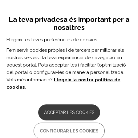
Vés
Inicia sessió
Registra't
al
UNA INICIATIVA DE:
Toggle
contingut
La teva privadesa és important per a
navigation
nosaltres
Inici
Centro de documentación
Arterial Spin Labeling Changes Parallel Asymmetric Perisylvian and Perirolandic Symptoms in 3 Pediatric Cases of Anti-NMDAR Encephalitis.
Elegeix les teves preferències de cookies.
CERCADOR
Fem servir cookies pròpies i de tercers per millorar els
nostres serveis i la teva experiència de navegació en
BUSCAR
aquest portal. Pots acceptar-les i facilitar l’optimització
del portal o configurar-les de manera personalitzada.
Vols més informació?
Llegeix la nostra política de
Accés professionals
cookies
.
Accés general
ACCEPTAR LES COOKIES
Arterial Spin Labeling
CONFIGURAR LES COOKIES
Changes Parallel Asymmetric