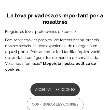
Vés
Inicia sessió
Registra't
al
UNA INICIATIVA DE:
Toggle
contingut
La teva privadesa és important per a
navigation
nosaltres
Inici
Centro de documentación
Aprender a vivir con los cambios y retos: de qué hablamos cuando decimos resiliencia
Elegeix les teves preferències de cookies.
CERCADOR
Fem servir cookies pròpies i de tercers per millorar els
nostres serveis i la teva experiència de navegació en
BUSCAR
aquest portal. Pots acceptar-les i facilitar l’optimització
del portal o configurar-les de manera personalitzada.
Vols més informació?
Llegeix la nostra política de
Accés professionals
cookies
.
Accés general
ACCEPTAR LES COOKIES
Aprender a vivir con los
CONFIGURAR LES COOKIES
cambios y retos: de qué