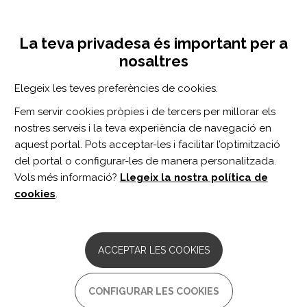
Vés
Inicia sessió
Registra't
al
UNA INICIATIVA DE:
Toggle
contingut
La teva privadesa és important per a
navigation
nosaltres
Inici
Centro de documentación
Alternative and Augmentative Communication (AAC) for Individuals With Aphasia
Elegeix les teves preferències de cookies.
CERCADOR
Fem servir cookies pròpies i de tercers per millorar els
nostres serveis i la teva experiència de navegació en
BUSCAR
aquest portal. Pots acceptar-les i facilitar l’optimització
del portal o configurar-les de manera personalitzada.
Vols més informació?
Llegeix la nostra política de
Accés professionals
cookies
.
Accés general
ACCEPTAR LES COOKIES
Alternative and Augmentative
CONFIGURAR LES COOKIES
Communication (AAC) for