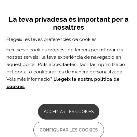
Vés
Inicia sessió
Registra't
al
UNA INICIATIVA DE:
Toggle
contingut
La teva privadesa és important per a
navigation
nosaltres
Inici
Centro de documentación
Adaptation of the Aphasia Impact Questionnaire-21 into Turkish: Reliability and validity study.
Elegeix les teves preferències de cookies.
CERCADOR
Fem servir cookies pròpies i de tercers per millorar els
nostres serveis i la teva experiència de navegació en
BUSCAR
aquest portal. Pots acceptar-les i facilitar l’optimització
del portal o configurar-les de manera personalitzada.
Vols més informació?
Llegeix la nostra política de
Accés professionals
cookies
.
Accés general
ACCEPTAR LES COOKIES
Adaptation of the Aphasia
CONFIGURAR LES COOKIES
Impact Questionnaire-21 into