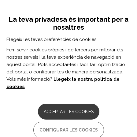
Vés
Inicia sessió
Registra't
al
UNA INICIATIVA DE:
Toggle
contingut
La teva privadesa és important per a
navigation
nosaltres
Inici
Centro de documentación
Abstracts of the 4th Annual Meeting of the Canadian Concussion Network/Réseau Canadien des Commotions (CCN-RCC)
Elegeix les teves preferències de cookies.
CERCADOR
Fem servir cookies pròpies i de tercers per millorar els
nostres serveis i la teva experiència de navegació en
BUSCAR
aquest portal. Pots acceptar-les i facilitar l’optimització
del portal o configurar-les de manera personalitzada.
Vols més informació?
Llegeix la nostra política de
Accés professionals
cookies
.
Accés general
ACCEPTAR LES COOKIES
Abstracts of the 4th Annual
CONFIGURAR LES COOKIES
Meeting of the Canadian