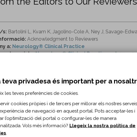
om the Editors to Our Reviewers
/s:
Bartolini L, Kvam K, Jagolino-Cole A, Ney J, Savage-Edw
nformació:
Acknowledgment to Reviewers
ny a:
Neurology® Clinical Practice
o de revista:
Neurology® Clinical Practice vol. 14 n. 1
ttps://www.neurology.org/doi/full/10.1212/CPJ.0000
 teva privadesa és important per a nosalt
ix les teves preferències de cookies.
RMACIÓ BIBLIOGRÀFICA
rvir cookies pròpies i de tercers per millorar els nostres serveis 
ublicació:
2024
experiència de navegació en aquest portal. Pots acceptar-les i
rol Clin Pract. 2024;14(1)
itar l’optimització del portal o configurar-les de manera
ma del document:
Anglès
nalitzada. Vols més informació?
Llegeix la nostra política de
es:
e200255
ies
.
0.1212/CPJ.0000000000200255