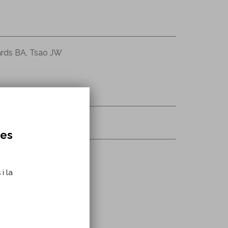
ards BA, Tsao JW
000000200255
res
i la