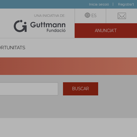
Inicia sessió
Registra't
ES
UNA INICIATIVA DE:
ANUNCIA'T
IAL
RTUNITATS
BUSCAR