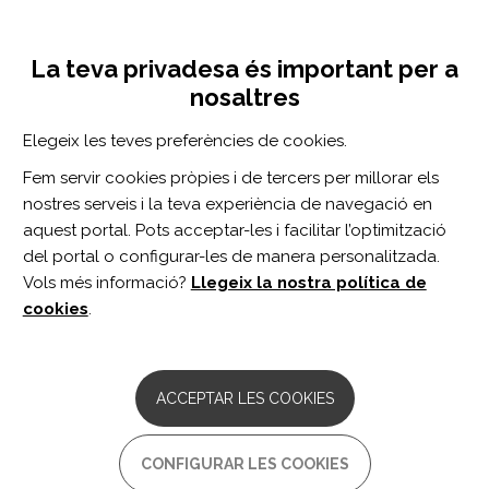
Vés
Inicia sessió
Registra't
al
UNA INICIATIVA DE:
Toggle
contingut
La teva privadesa és important per a
navigation
nosaltres
CERCADOR
Elegeix les teves preferències de cookies.
Fem servir cookies pròpies i de tercers per millorar els
BUSCAR
nostres serveis i la teva experiència de navegació en
aquest portal. Pots acceptar-les i facilitar l’optimització
del portal o configurar-les de manera personalitzada.
Inici
Autonomia personal i inclusió social
Participació social
Vols més informació?
Llegeix la nostra política de
cookies
.
Inicieu sessió
o
registreu-vos
per valorar el recurs
o enviar comentaris
ACCEPTAR LES COOKIES
YouTube - Institut Guttmann
CONFIGURAR LES COOKIES