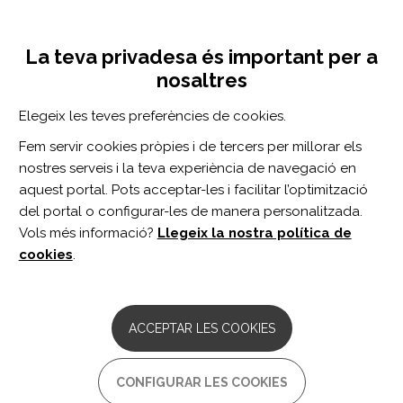
Vés
Inicia sessió
Registra't
al
UNA INICIATIVA DE:
Toggle
contingut
La teva privadesa és important per a
navigation
nosaltres
CERCADOR
Elegeix les teves preferències de cookies.
Fem servir cookies pròpies i de tercers per millorar els
BUSCAR
nostres serveis i la teva experiència de navegació en
aquest portal. Pots acceptar-les i facilitar l’optimització
del portal o configurar-les de manera personalitzada.
Inici
Autonomia personal i inclusió social
Lleure
Turisme
Vols més informació?
Llegeix la nostra política de
cookies
.
Inicieu sessió
o
registreu-vos
per valorar el recurs
o enviar comentaris
ACCEPTAR LES COOKIES
ILUNION hotels
CONFIGURAR LES COOKIES