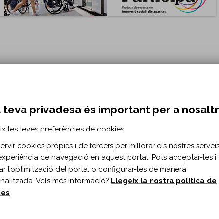
 teva privadesa és important per a nosalt
ix les teves preferències de cookies.
rvir cookies pròpies i de tercers per millorar els nostres serveis 
la necessitat d’ajuntar esforços per atendre les demandes i les neces
experiència de navegació en aquest portal. Pots acceptar-les i
itar l’optimització del portal o configurar-les de manera
nalitzada. Vols més informació?
Llegeix la nostra política de
ies
.