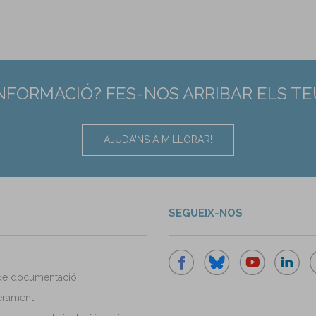
INFORMACIÓ? FES-NOS ARRIBAR ELS T
AJUDA'NS A MILLORAR!
SEGUEIX-NOS
de documentació
rament