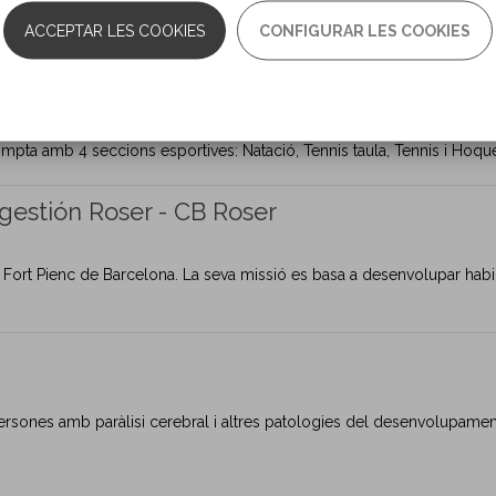
 que fomenta la pràctica esportiva entre les persones amb discapacita
ACCEPTAR LES COOKIES
CONFIGURAR LES COOKIES
pta amb 4 seccions esportives: Natació, Tennis taula, Tennis i Hoque
gestión Roser - CB Roser
e Fort Pienc de Barcelona. La seva missió es basa a desenvolupar habili
s persones amb paràlisi cerebral i altres patologies del desenvolupament