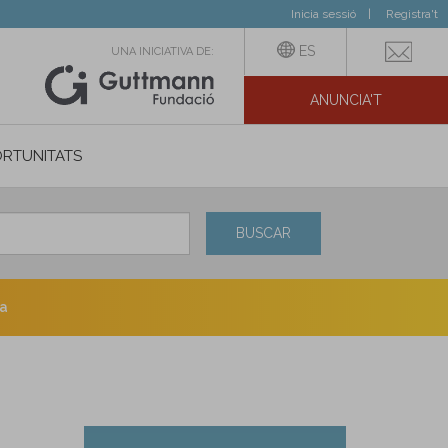
Inicia sessió
Registra't
ES
UNA INICIATIVA DE:
ANUNCIA'T
IAL
RTUNITATS
BUSCAR
na