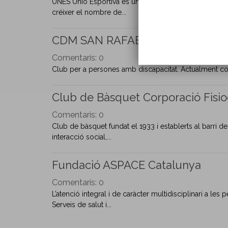
UNES Unió Esportiva és una entitat sense ànim de lucre
créixer el nombre de...
CDM SAN RAFAEL
Comentaris:
0
Club per a persones amb discapacitat. Actualment com
Club de Bàsquet Corporació Fisio
Comentaris:
0
Club de bàsquet fundat el 1933 i establerts al barri d
interacció social,...
Fundació ASPACE Catalunya
Comentaris:
0
L’atenció integral i de caràcter multidisciplinari a le
Serveis de salut i...