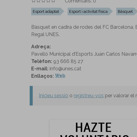
Comentaris:
0
Esport adaptat
Esport i activitat física
Bàsquet
Bàsquet en cadira de rodes del FC Barcelona. E
Regal UNES.
Adreça:
Pavelló Municipal d’Esports Juan Carlos Navar
Telèfon:
93 666 85 27
E-mail:
info@unes.cat
Enllaços:
Web
Inicieu sessió
o
registreu-vos
per valorar el