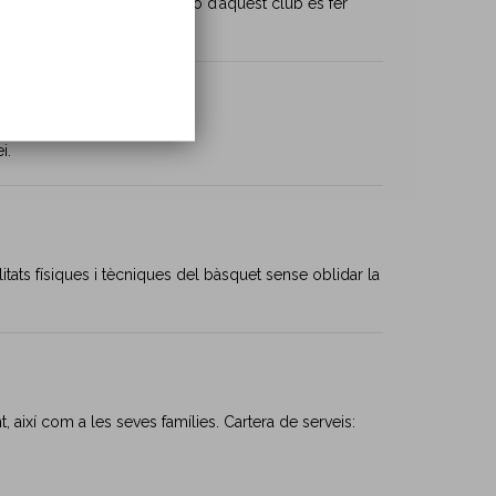
t física. La principal missió d’aquest club és fer
i.
tats físiques i tècniques del bàsquet sense oblidar la
, així com a les seves famílies. Cartera de serveis: