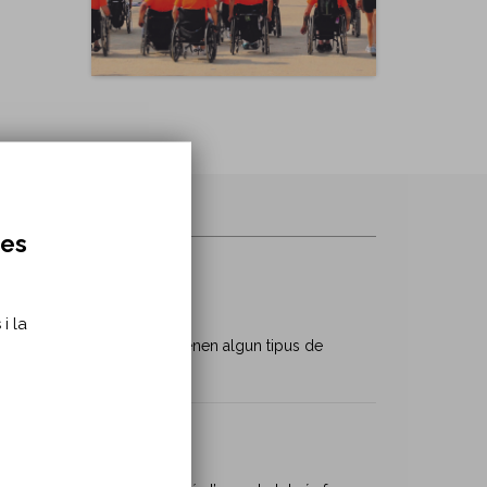
res
i la
sitats de les persones que tenen algun tipus de