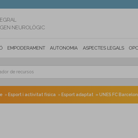
TEGRAL
RIGEN NEUROLÒGIC
Ó
EMPODERAMENT
AUTONOMIA PERSONAL I INCLUSIÓ SOC
ASPECTES LEGALS
OPO
re
Esport i activitat física
Esport adaptat
UNES FC Barcelo