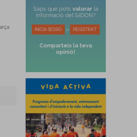
Saps que pots
valorar
la
informació del SiiDON?
Barça
INICIA SESSIÓ
o
REGISTRA'T
Comparteix la teva
opinió!