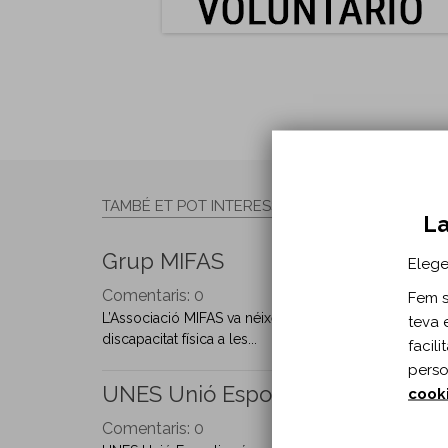
TAMBÉ ET POT INTERESSAR
La
Grup MIFAS
Elege
Comentaris:
0
Fem se
L’Associació MIFAS va néixer l’any 1979 motivada per 
teva 
discapacitat física a les...
facil
perso
UNES Unió Esportiva
cook
Comentaris:
0