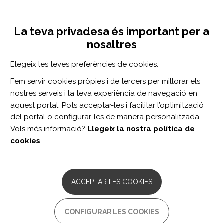
Vés
Inicia sessió
Registra't
al
UNA INICIATIVA DE:
Toggle
contingut
La teva privadesa és important per a
navigation
nosaltres
CERCADOR
Elegeix les teves preferències de cookies.
Fem servir cookies pròpies i de tercers per millorar els
BUSCAR
nostres serveis i la teva experiència de navegació en
aquest portal. Pots acceptar-les i facilitar l’optimització
del portal o configurar-les de manera personalitzada.
Inici
Autonomia personal i inclusió social
Lleure
Turisme
Vols més informació?
Llegeix la nostra política de
cookies
.
Inicieu sessió
o
registreu-vos
per valorar el recurs
o enviar comentaris
ACCEPTAR LES COOKIES
Barcelona Turisme
CONFIGURAR LES COOKIES