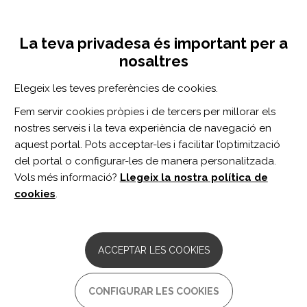
Vés
Inicia sessió
Registra't
al
UNA INICIATIVA DE:
Toggle
contingut
La teva privadesa és important per a
navigation
nosaltres
Inici
Centro de documentación
NeuroRehabilitation vol. 46 n. 4
Elegeix les teves preferències de cookies.
CERCADOR
Fem servir cookies pròpies i de tercers per millorar els
nostres serveis i la teva experiència de navegació en
BUSCAR
aquest portal. Pots acceptar-les i facilitar l’optimització
del portal o configurar-les de manera personalitzada.
Vols més informació?
Llegeix la nostra política de
Accés professionals
cookies
.
Accés general
ACCEPTAR LES COOKIES
NeuroRehabilitation
CONFIGURAR LES COOKIES